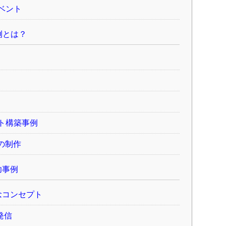
ベント
例とは？
ト構築事例
の制作
功事例
念コンセプト
発信