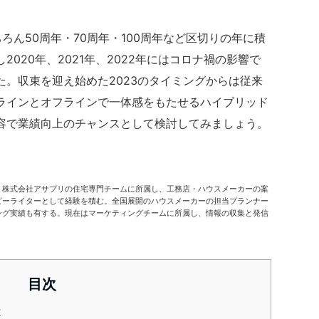
ちろん50周年・70周年・100周年など区切りの年に積
020年、2021年、2022年にはコロナ禍の影響で
。収束を迎え始めた2023のタイミングからは従来
ラインとオフラインで一体感をもたせるハイブリッド
容で業績向上のチャンスとして検討してみましょう。
。株式会社アサプリの住宅専門チームに所属し、工務店・ハウスメーカーの案
ピーライターとして経験を積む。全国展開のハウスメーカーの担当プランナー
ング実績も有する。現在はマーケティングチームに所属し、情報の収集と発信
目次
は