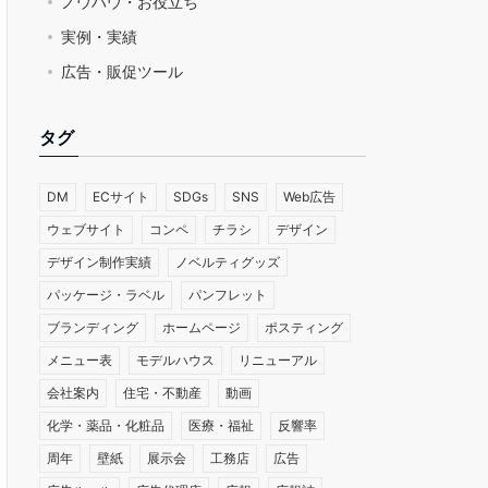
ノウハウ・お役立ち
実例・実績
広告・販促ツール
タグ
DM
ECサイト
SDGs
SNS
Web広告
ウェブサイト
コンペ
チラシ
デザイン
デザイン制作実績
ノベルティグッズ
パッケージ・ラベル
パンフレット
ブランディング
ホームページ
ポスティング
メニュー表
モデルハウス
リニューアル
会社案内
住宅・不動産
動画
化学・薬品・化粧品
医療・福祉
反響率
周年
壁紙
展示会
工務店
広告