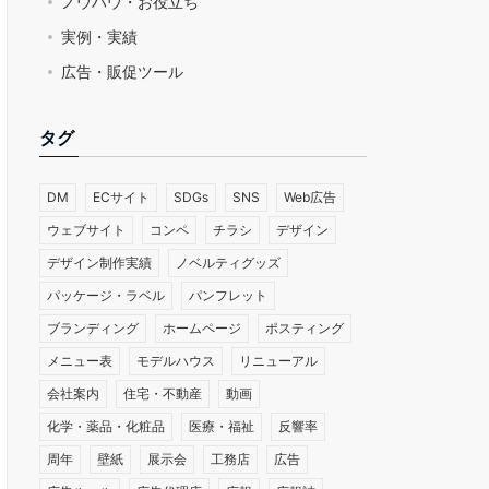
ノウハウ・お役立ち
実例・実績
広告・販促ツール
タグ
DM
ECサイト
SDGs
SNS
Web広告
ウェブサイト
コンペ
チラシ
デザイン
デザイン制作実績
ノベルティグッズ
パッケージ・ラベル
パンフレット
ブランディング
ホームページ
ポスティング
メニュー表
モデルハウス
リニューアル
会社案内
住宅・不動産
動画
化学・薬品・化粧品
医療・福祉
反響率
周年
壁紙
展示会
工務店
広告