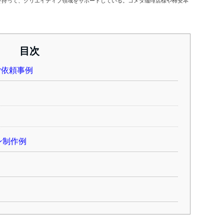
を持って、クリエイティブ領域をサポートしている。コメダ珈琲店様や柿安本
目次
ご依頼事例
ン制作例